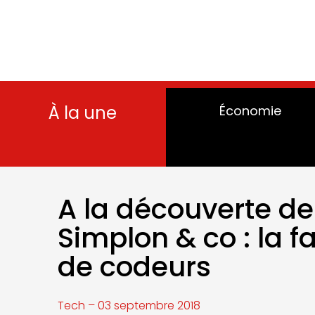
À la une
Économie
A la découverte de
Simplon & co : la f
de codeurs
Tech – 03 septembre 2018